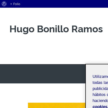
Acerca
+ Folio
Saltar
de
al
WordPress
contenido
Hugo Bonillo Ramos
Espacio Personal
Utiliza
todas la
publicid
hábitos 
haciendo
cookies