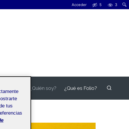
Acceder
5
3
¿Quién soy?
¿Qué es Folio?
ectamente
mostrarte
de tus
referencias
de