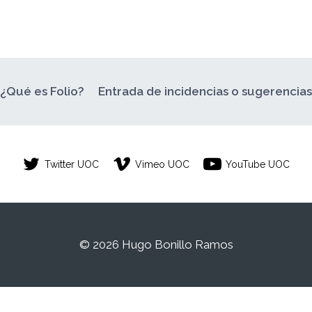
¿Qué es Folio?
Entrada de incidencias o sugerencia
Twitter UOC
Vimeo UOC
YouTube UOC
© 2026 Hugo Bonillo Ramos
/a estudiante de la Universitat Oberta de Catalunya. Cualqui