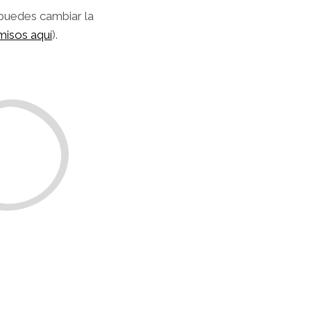
 puedes cambiar la
misos aquí
).